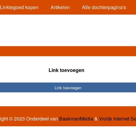
Linktegoed kopen
Artikelen
Alle dochterpagina's
Link toevoegen
Link toevoegen
ight © 2023 Onderdeel van
BaakmanMedia
&
Vrolijk Internet S